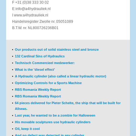
F +31 (0)38 333 30 02
E info@a4hydrauliek.nl
I www.a4hydrauliek.nl
Handelsregister Zwolle nr. 05051089
B.T.W. nr. NL800726236B01
Our products out of solid stainless steel and bronze
132 Cardinal Sins of Hydraulics
Technisch Commercieel medewerker:
What is the 'diesel effect'
A Hydraulic cylinder (also called a linear hydraulic motor)
Optimizing Controls for a Sports Machine
RBS Romania Weekly Report
RBS Romania Weekly Report
64 pieces delivered for Pieter Schelte, the ship that will be built for
Allseas.
Last year, he wanted to be a zombie for Halloween
His movable sculptures use hydraulic cylinders
Oil, keep it cool
And no defect was detected in any cylinder.